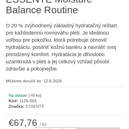
á
Balance Routine
j
s
O 20 % zvýhodnený základný hydratačný reštart
ť
pre každodennú rovnováhu pleti. Je ideálnou
?
voľbou pre pokožku, ktorá potrebuje obnoviť
hydratáciu, posilniť kožnú bariéru a navrátiť svoj
prirodzený komfort. Hydratácia je dlhodobo
uzamknutá v pleti a jej celkový vzhľad pôsobí
HĽADAŤ
zdravšie a pokojnejšie.
Môžeme doručiť do:
12.8.2026
O
Na sklade
(>5 ks)
d
Kód:
1126-003
p
Značka:
ESSENTÉ
o
r
€67,76
ú
/ ks