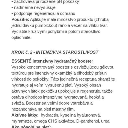
• zachováva prirodzené pH pokožky
• nadmerne nevysušuje
• podporuje regeneráciu a ochranu
Použitie:
Aplikujte malé množstvo produktu (zhruba
jednu dávku pumpičkou) ráno a večer na vlhkú tvár.
Vyčistite krúživými pohybmi a potom starostlivo
opláchnite.
KROK č. 2 - INTENZÍVNA STAROSTLIVOSŤ
ESSENTÉ Intenzívny hydratačný booster
Vysoko koncentrovaný booster s osviežujúcou gélovou
textúrou pre intenzívny okamžitý a dlhodobý prísun
vlhkosti do pokožky. Táto jedinečná receptúra okamžite
hydratuje aj veľmi vysušenú pleť. Vysoký obsah
aktívnych látok pokožku upokojuje a regeneruje, takže
ostáva dlhodobo intenzívne hydratovaná, hebká a
svieža. Booster sa veľmi dobre vstrebáva a
nezanecháva na pleti mastný film.
Aktívne látky:
hydractin, kyselina hyaluronová,
myramaze, omega CHS aktivátor, D-panthenol, urea
Ako pôsobí na pleť: