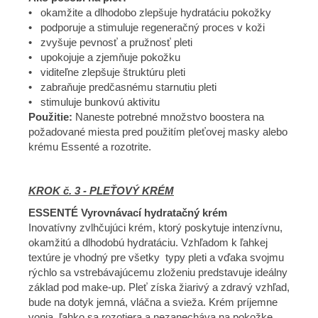
• okamžite a dlhodobo zlepšuje hydratáciu pokožky
• podporuje a stimuluje regeneračný proces v koži
• zvyšuje pevnosť a pružnosť pleti
• upokojuje a zjemňuje pokožku
• viditeľne zlepšuje štruktúru pleti
• zabraňuje predčasnému starnutiu pleti
• stimuluje bunkovú aktivitu
Použitie:
Naneste potrebné množstvo boostera na
požadované miesta pred použitím pleťovej masky alebo
krému Essenté a rozotrite.
KROK č. 3 - PLEŤOVÝ KRÉM
ESSENTÉ Vyrovnávací hydratačný krém
Inovatívny zvlhčujúci krém, ktorý poskytuje intenzívnu,
okamžitú a dlhodobú hydratáciu. Vzhľadom k ľahkej
textúre je vhodný pre všetky typy pleti a vďaka svojmu
rýchlo sa vstrebávajúcemu zloženiu predstavuje ideálny
základ pod make-up. Pleť získa žiarivý a zdravý vzhľad,
bude na dotyk jemná, vláčna a svieža. Krém príjemne
vonia, ľahko sa rozotiera a nezanecháva na pokožke