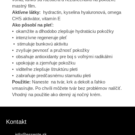
mastný film.
Aktívne látky:
hydractin, kyselina hyaluronová, omega
CHS aktivátor, vitamín E
Ako pôsobí na pleť:
• okamžite a dlhodobo zlepšuje hydratáciu pokožky
• intenzívne regeneruje pleť
• stimuluje bunkovú aktivitu
• zvyšuje pevnosť a pružnosť pokožky
• obsahuje antioxidanty pre boj s voľnými radikálmi
• upokojuje a zjemňuje pokožku
• viditeľne zlepšuje štruktúru pleti
• zabraňuje predčasnému starnutiu pleti
Použitie:
Naneste na tvár, krk a dekolt a ľahko
vmasírujte. Po chvíli môžete tvár bez problémov nalíčiť.
Vhodný na použitie ako denný aj nočný krém.
Zápätie
Kontakt
info
@
essente.sk