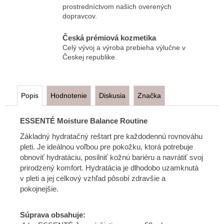
prostredníctvom našich overených
dopravcov.
Česká prémiová kozmetika
Celý vývoj a výroba prebieha výlučne v
Českej republike.
Popis
Hodnotenie
Diskusia
Značka
ESSENTÉ Moisture Balance Routine
Základný hydratačný reštart pre každodennú rovnováhu
pleti. Je ideálnou voľbou pre pokožku, ktorá potrebuje
obnoviť hydratáciu, posilniť kožnú bariéru a navrátiť svoj
prirodzený komfort. Hydratácia je dlhodobo uzamknutá
v pleti a jej celkový vzhľad pôsobí zdravšie a
pokojnejšie.
Súprava obsahuje: