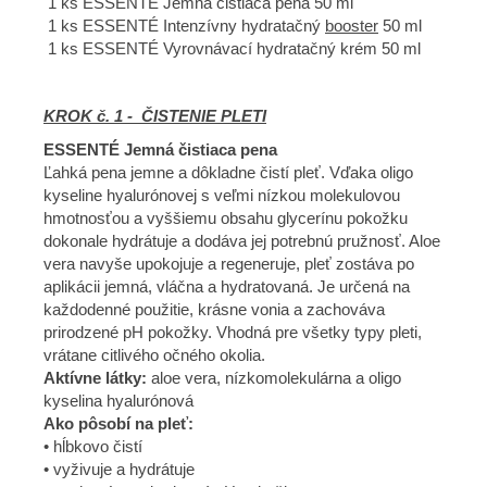
1 ks ESSENTÉ Jemná čistiaca pena 50 ml
1 ks ESSENTÉ Intenzívny hydratačný
booster
50 ml
1 ks ESSENTÉ Vyrovnávací hydratačný krém 50 ml
KROK č. 1 - ČISTENIE PLETI
ESSENTÉ Jemná čistiaca pena
Ľahká pena jemne a dôkladne čistí pleť. Vďaka oligo
kyseline hyalurónovej s veľmi nízkou molekulovou
hmotnosťou a vyššiemu obsahu glycerínu pokožku
dokonale hydrátuje a dodáva jej potrebnú pružnosť. Aloe
vera navyše upokojuje a regeneruje, pleť zostáva po
aplikácii jemná, vláčna a hydratovaná. Je určená na
každodenné použitie, krásne vonia a zachováva
prirodzené pH pokožky. Vhodná pre všetky typy pleti,
vrátane citlivého očného okolia.
Aktívne látky:
aloe vera, nízkomolekulárna a oligo
kyselina hyalurónová
Ako pôsobí na pleť:
• hĺbkovo čistí
• vyživuje a hydrátuje