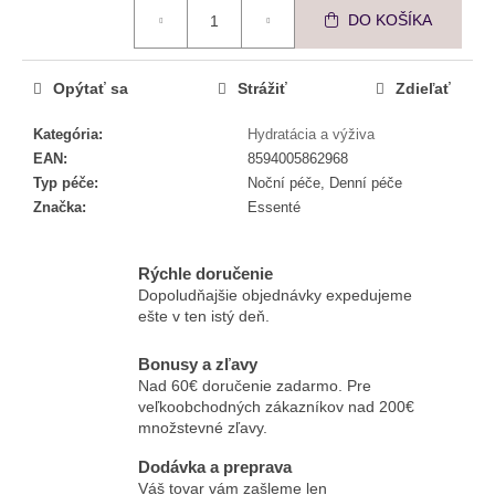
č
Jednotková cena:
DO KOŠÍKA
a
m
e
Opýtať sa
Strážiť
Zdieľať
Kategória
:
Hydratácia a výživa
ESSENTÉ
EAN
:
8594005862968
OMLADZUJÚCI
CC
Typ péče
:
Noční péče, Denní péče
KRÉM
Značka
:
Essenté
SKIN
PERFECT
€8,57
Rýchle doručenie
Dopoludňajšie objednávky expedujeme
ešte v ten istý deň.
Bonusy a zľavy
Nad 60€ doručenie zadarmo. Pre
veľkoobchodných zákazníkov nad 200€
množstevné zľavy.
Dodávka a preprava
Váš tovar vám zašleme len