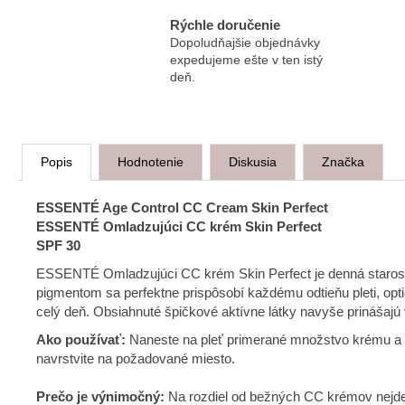
Rýchle doručenie
Dopoludňajšie objednávky
expedujeme ešte v ten istý
deň.
Popis
Hodnotenie
Diskusia
Značka
ESSENTÉ Age Control CC Cream Skin Perfect
ESSENTÉ Omladzujúci CC krém Skin Perfect
SPF 30
ESSENTÉ Omladzujúci CC krém Skin Perfect je denná starostli
pigmentom sa perfektne prispôsobí každému odtieňu pleti, opti
celý deň. Obsiahnuté špičkové aktívne látky navyše prinášajú 
Ako používať:
Naneste na pleť primerané množstvo krému a r
navrstvite na požadované miesto.
Prečo je výnimočný:
Na rozdiel od bežných CC krémov nejde