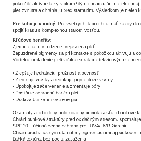
pokročilé aktívne látky s okamžitým omladzujúcim efektom aj h
pleť zvnútra a chránia ju pred starnutím. Výsledkom je nielen 
Pre koho je vhodný:
Pre všetkých, ktorí chcú mať každý deň 
spojiť krásu s komplexnou starostlivosťou.
Kľúčové benefity:
Zjednotená a prirodzene prejasnená pleť
Zapuzdrené pigmenty sa pri kontakte s pokožkou aktivujú a do
Viditeľné omladenie pleti vďaka extraktu z tekvicových semie
• Zlepšuje hydratáciu, pružnosť a pevnosť
• Zjemňuje vrásky a redukuje pigmentové škvrny
• Upokojuje začervenanie a zmenšuje póry
• Posilňuje ochrannú bariéru pleti
• Dodáva bunkám novú energiu
Okamžitý aj dlhodobý antioxidačný účinok zaisťujú bunkové ku
Chráni bunkové štruktúry pred oxidačným stresom, spomaľuje 
SPF 30 – účinná denná ochrana proti UVA/UVB žiareniu
Chráni pred slnečným starnutím, pigmentáciami aj poškodení
Ľahká textúra, bez pocitu zaťaženia