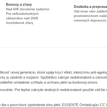
Bonusy a zľavy
Dodávka a preprava
Nad 60€ doručenie zadarmo.
Váš tovar vám zašlem
Pre veľkoobchodných
prostredníctvom naši
zákazníkov nad 200€
overených dopravcov.
množstevné zľavy.
vosť novej generácie, ktorá spája krycí efekt, intenzívnu anti-age
cky ju zjednotí a rozjasní. Spoľahlivo zakryje nedokonalosti a zárove
viditeľné omladenie vzhľadu a ochranu pleti na bunkovej úrovni.
ozotrite. Pre lepšie zakrytie drobných nedokonalostí použite väčši
 iba o povrchové zjednotenie tónu pleti. ESSENTÉ Omladzujúci CC 