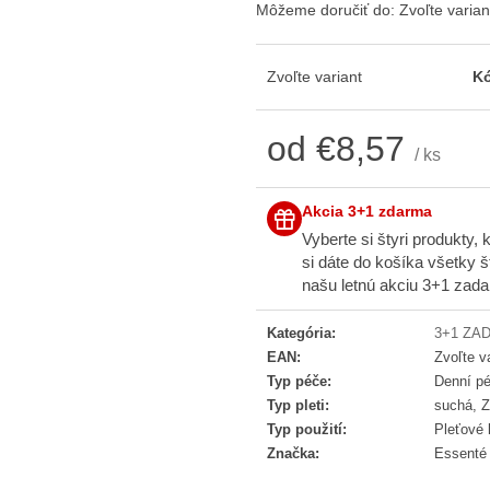
ESSENTÉ JEMNÁ ČISTIACA PENA
ESSENTÉ VYR
Môžeme doručiť do:
Zvoľte varian
HYDRATAČNÝ 
€13,47
€4,90
Zvoľte variant
K
od
€8,57
/ ks
Jednotková cena:
Akcia 3+1 zdarma
Vyberte si štyri produkty,
si dáte do košíka všetky 
našu letnú akciu 3+1 zadar
Kategória
:
3+1 ZA
EAN
:
Zvoľte v
Typ péče
:
Denní p
Typ pleti
:
suchá, Z
Typ použití
:
Pleťové
Značka
:
Essenté