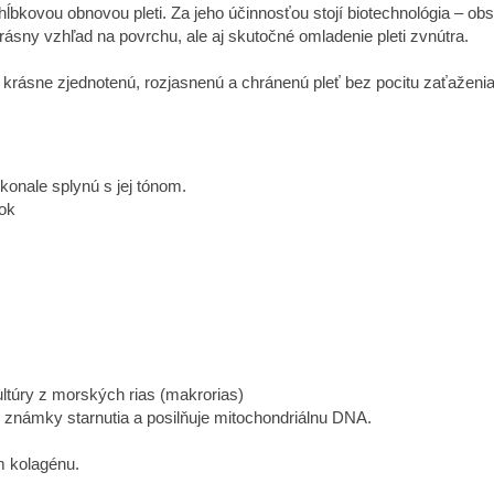
ĺbkovou obnovou pleti. Za jeho účinnosťou stojí biotechnológia – obs
krásny vzhľad na povrchu, ale aj skutočné omladenie pleti zvnútra.
krásne zjednotenú, rozjasnenú a chránenú pleť bez pocitu zaťaženia
konale splynú s jej tónom.
nok
ltúry z morských rias (makrorias)
známky starnutia a posilňuje mitochondriálnu DNA.
m kolagénu.