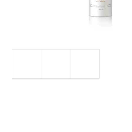
ESSENTÉ UMÝVACIA EMULZIA S AHA
KYSELINAMI
€4,08