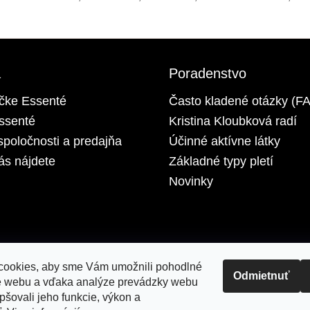
a
Poradenstvo
čke Essenté
Často kladené otázky (F
ssenté
Kristina Kloubková radí
spoločnosti a predajňa
Účinné aktívne látky
ás nájdete
Základné typy pletí
Novinky
ookies, aby sme Vám umožnili pohodlné
Odmietnuť
e webu a vďaka analýze prevádzky webu
pšovali jeho funkcie, výkon a