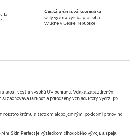
Česká prémiová kozmetika
e len
Celý vývoj a výroba prebieha
ch
výlučne v Českej republike.
ing starostlivosť a vysokú UV ochranu. Vďaka zapuzdreným
ň si zachováva ľahkosť a prirodzený vzhľad, ktorý vydrží po
e množstvo krému a štetcom alebo jemnými poklepmi prstov ho
krém Skin Perfect je výsledkom dlhodobého vývoja a spája