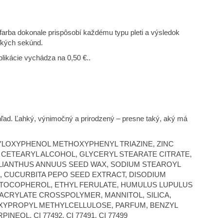
arba dokonale prispôsobí každému typu pleti a výsledok
oľkých sekúnd.
likácie vychádza na 0,50 €..
hľad. Ľahký, výnimočný a prirodzený – presne taký, aký má
XYLOXYPHENOL METHOXYPHENYL TRIAZINE, ZINC
 CETEARYL ALCOHOL, GLYCERYL STEARATE CITRATE,
HELIANTHUS ANNUUS SEED WAX, SODIUM STEAROYL
S, CUCURBITA PEPO SEED EXTRACT, DISODIUM
, TOCOPHEROL, ETHYL FERULATE, HUMULUS LUPULUS
 ACRYLATE CROSSPOLYMER, MANNITOL, SILICA,
OXYPROPYL METHYLCELLULOSE, PARFUM, BENZYL
EOL, CI 77492, CI 77491, CI 77499