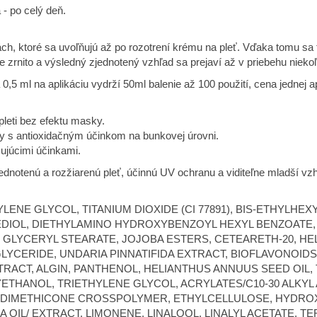
- po celý deň.
, ktoré sa uvoľňujú až po rozotrení krému na pleť. Vďaka tomu sa f
ne zrnito a výsledný zjednotený vzhľad sa prejaví až v priebehu niek
 ml na aplikáciu vydrží 50ml balenie až 100 použití, cena jednej ap
pleti bez efektu masky.
sy s antioxidačným účinkom na bunkovej úrovni.
ujúcimi účinkami.
dnotenú a rozžiarenú pleť, účinnú UV ochranu a viditeľne mladší vz
ENE GLYCOL, TITANIUM DIOXIDE (CI 77891), BIS-ETHYLHE
EDIOL, DIETHYLAMINO HYDROXYBENZOYL HEXYL BENZOATE,
, GLYCERYL STEARATE, JOJOBA ESTERS, CETEARETH-20, 
LYCERIDE, UNDARIA PINNATIFIDA EXTRACT, BIOFLAVONOID
TRACT, ALGIN, PANTHENOL, HELIANTHUS ANNUUS SEED OIL
YETHANOL, TRIETHYLENE GLYCOL, ACRYLATES/C10-30 ALKYL
YL DIMETHICONE CROSSPOLYMER, ETHYLCELLULOSE, HYDR
IL/ EXTRACT, LIMONENE, LINALOOL, LINALYL ACETATE, TERPIN