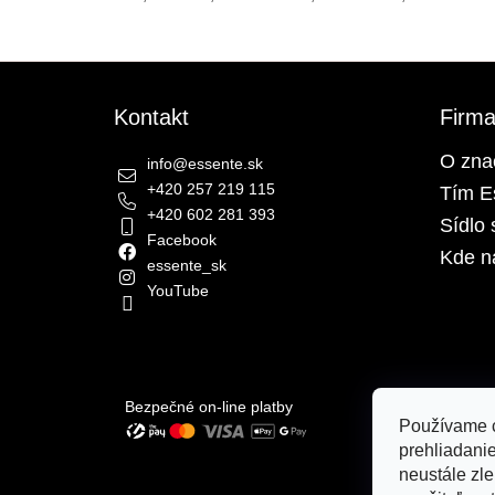
Zápätie
Kontakt
Firm
O zna
info
@
essente.sk
+420 257 219 115
Tím E
+420 602 281 393
Sídlo 
Facebook
Kde n
essente_sk
YouTube
Bezpečné on-line platby
Používame c
prehliadani
neustále zle