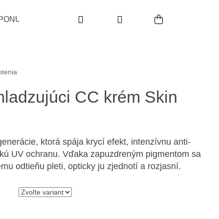
Hľadať
Prihlásenie
Nákupný koš
PONUKA
DARČEKOVÉ SADY
INDIKÁCIA
P
0,0 z 5 hviezdičiek.
otenia
adzujúci CC krém Skin
enerácie, ktorá spája krycí efekt, intenzívnu anti-
ysokú UV ochranu. Vďaka zapuzdreným pigmentom sa
u odtieňu pleti, opticky ju zjednotí a rozjasní.
Nasledujúce