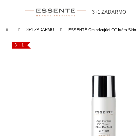
Košík
Prejsť na obsah
3+1 ZADARMO
Späť
Späť
do
do
Domov
3+1 ZADARMO
ESSENTÉ Omladzujúci CC krém Skin 
obchodu
obchodu
3 + 1