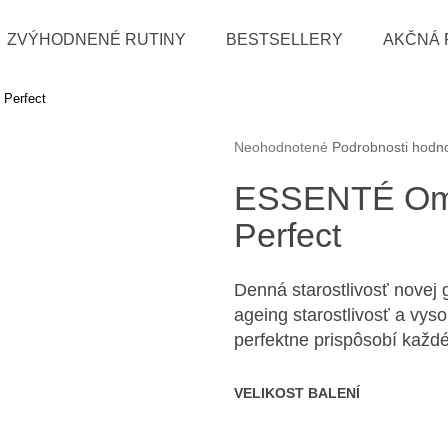
ZVÝHODNENÉ RUTINY
BESTSELLERY
AKČNÁ 
Perfect
Čo potrebujete nájsť?
Priemerné hodnotenie produktu je 
Neohodnotené
Podrobnosti hodn
HĽADAŤ
ESSENTÉ Oml
Perfect
Odporúčame
Denná starostlivosť novej g
ageing starostlivosť a v
perfektne prispôsobí každém
VELIKOST BALENÍ