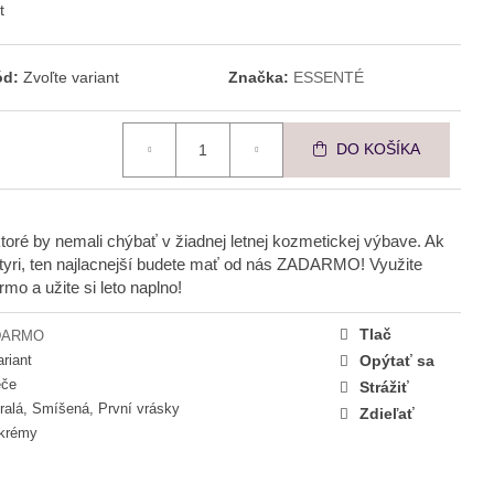
OVNÁVACÍ
t
KRÉM
ód:
Zvoľte variant
Značka:
ESSENTÉ
DO KOŠÍKA
 ktoré by nemali chýbať v žiadnej letnej kozmetickej výbave. Ak
štyri, ten najlacnejší budete mať od nás ZADARMO! Využite
mo a užite si leto naplno!
Tlač
DARMO
ariant
Opýtať sa
éče
Strážiť
ralá, Smíšená, První vrásky
Zdieľať
 krémy