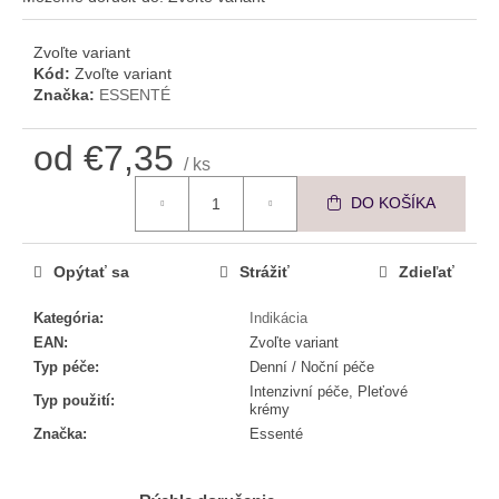
č
a
m
Zvoľte variant
Kód:
Zvoľte variant
e
Značka:
ESSENTÉ
ESSENTÉ
od
€7,35
OMLADZUJÚCI
/ ks
CC
Jednotková cena:
KRÉM
DO KOŠÍKA
SKIN
PERFECT
€8,57
Opýtať sa
Strážiť
Zdieľať
Kategória
:
Indikácia
EAN
:
Zvoľte variant
Typ péče
:
Denní / Noční péče
Intenzivní péče, Pleťové
Typ použití
:
krémy
Značka
:
Essenté