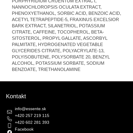
PORPHYRIDIUM CRUENTUM EXTRACT,
NANNOCHLOROPSIS OCULATA EXTRACT,
PHENOXYETHANOL, SORBIC ACID, BENZOIC ACID,
ACETYL TETRAPEPTIDE-5, FRAXINUS EXCELSIOR
BARK EXTRACT, SILANETRIOL, POTASSIUM
CITRATE, CAFFEINE, TOCOPHEROL, BETA-
SITOSTEROL, PROPYL GALLATE, ASCORBYL
PALMITATE, HYDROGENATED VEGETABLE
GLYCERIDES CITRATE, POLYACRYLATE-13,
POLYISOBUTENE, POLYSORBATE 20, BENZYL
ALCOHOL, POTASSIUM SORBATE, SODIUM
BENZOATE, TRIETHANOLAMINE
Zápätie
Kontakt
info
@
essente.sk
+420 257 219 115
+420 602 281 393
Facebook