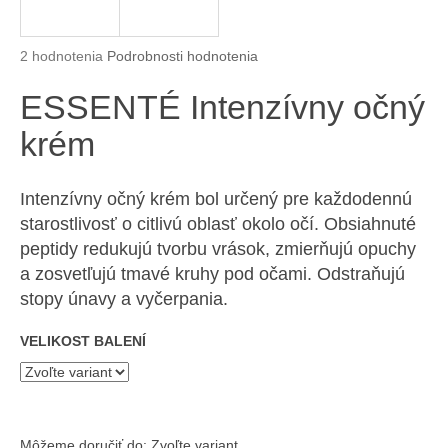
á
j
Priemerné hodnotenie produktu je 5,0 z 5 hviezdičiek.
2 hodnotenia
Podrobnosti hodnotenia
s
ESSENTÉ Intenzívny očný
ť
?
krém
Intenzívny očný krém bol určený pre každodennú
starostlivosť o citlivú oblasť okolo očí. Obsiahnuté
HĽADAŤ
peptidy redukujú tvorbu vrások, zmierňujú opuchy
a zosvetľujú tmavé kruhy pod očami. Odstraňujú
stopy únavy a vyčerpania.
O
d
VELIKOST BALENÍ
p
o
r
ú
Môžeme doručiť do:
Zvoľte variant