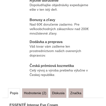
Rýchle doručenie
Dopoludňajšie objednávky expedujeme
ešte v ten istý deň.
Bonusy a zľavy
Nad 60€ doručenie zadarmo. Pre
veľkoobchodných zákazníkov nad 200€
množstevné zľavy.
Dodávka a preprava
Váš tovar vám zašleme len
prostredníctvom našich overených
dopravcov.
Česká prémiová kozmetika
Celý vývoj a výroba prebieha výlučne v
Českej republike.
Popis
Hodnotenie (2)
Diskusia
Značka
ESSENTÉ Intense Eye Cream