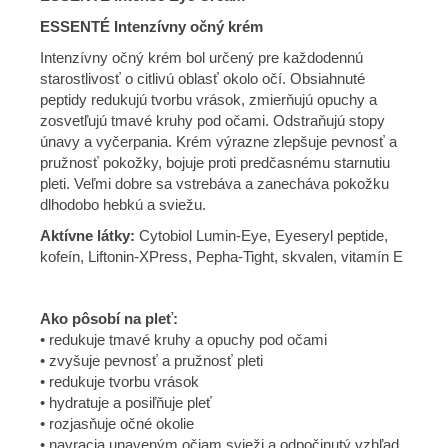
ESSENTÉ Intenzívny očný krém
Intenzívny očný krém bol určený pre každodennú
starostlivosť o citlivú oblasť okolo očí. Obsiahnuté
peptidy redukujú tvorbu vrások, zmierňujú opuchy a
zosvetľujú tmavé kruhy pod očami. Odstraňujú stopy
únavy a vyčerpania. Krém výrazne zlepšuje pevnosť a
pružnosť pokožky, bojuje proti predčasnému starnutiu
pleti. Veľmi dobre sa vstrebáva a zanecháva pokožku
dlhodobo hebkú a sviežu.
Aktívne látky:
Cytobiol Lumin-Eye, Eyeseryl peptide,
kofeín, Liftonin-XPress, Pepha-Tight, skvalen, vitamín E
Ako pôsobí na pleť:
• redukuje tmavé kruhy a opuchy pod očami
• zvyšuje pevnosť a pružnosť pleti
• redukuje tvorbu vrások
• hydratuje a posiľňuje pleť
• rozjasňuje očné okolie
• navracia unaveným očiam svieži a odpočinutý vzhľad