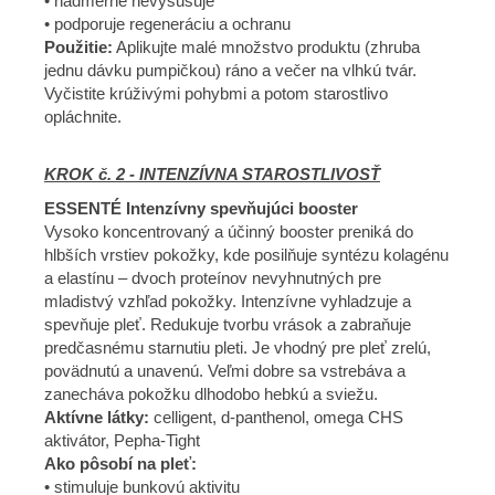
• nadmerne nevysušuje
• podporuje regeneráciu a ochranu
Použitie:
Aplikujte malé množstvo produktu (zhruba
jednu dávku pumpičkou) ráno a večer na vlhkú tvár.
Vyčistite krúživými pohybmi a potom starostlivo
opláchnite.
KROK č. 2 - INTENZÍVNA STAROSTLIVOSŤ
ESSENTÉ Intenzívny spevňujúci booster
Vysoko koncentrovaný a účinný booster preniká do
hlbších vrstiev pokožky, kde posilňuje syntézu kolagénu
a elastínu – dvoch proteínov nevyhnutných pre
mladistvý vzhľad pokožky. Intenzívne vyhladzuje a
spevňuje pleť. Redukuje tvorbu vrások a zabraňuje
predčasnému starnutiu pleti. Je vhodný pre pleť zrelú,
povädnutú a unavenú. Veľmi dobre sa vstrebáva a
zanecháva pokožku dlhodobo hebkú a sviežu.
Aktívne látky:
celligent, d-panthenol, omega CHS
aktivátor, Pepha-Tight
Ako pôsobí na pleť:
• stimuluje bunkovú aktivitu