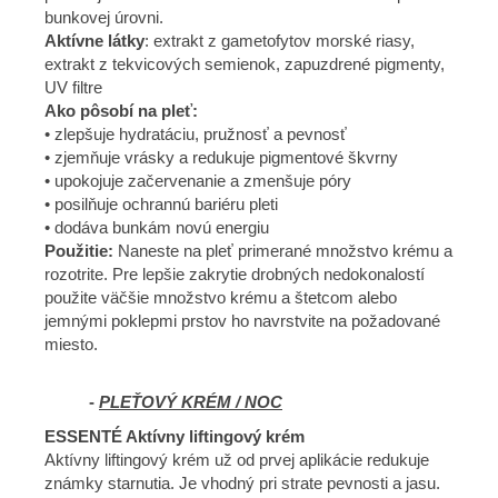
bunkovej úrovni.
Aktívne látky
: extrakt z gametofytov morské riasy,
extrakt z tekvicových semienok, zapuzdrené pigmenty,
UV filtre
Ako pôsobí na pleť:
• zlepšuje hydratáciu, pružnosť a pevnosť
• zjemňuje vrásky a redukuje pigmentové škvrny
• upokojuje začervenanie a zmenšuje póry
• posilňuje ochrannú bariéru pleti
• dodáva bunkám novú energiu
Použitie:
Naneste na pleť primerané množstvo krému a
rozotrite. Pre lepšie zakrytie drobných nedokonalostí
použite väčšie množstvo krému a štetcom alebo
jemnými poklepmi prstov ho navrstvite na požadované
miesto.
-
PLEŤOVÝ KRÉM / NOC
ESSENTÉ Aktívny liftingový krém
Aktívny liftingový krém už od prvej aplikácie redukuje
známky starnutia. Je vhodný pri strate pevnosti a jasu.