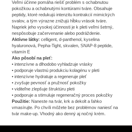
Veľmi účinne pomáha riešiť problém s ochabnutou
pokožkou a ochabnutými kontúrami tváre. Obsahuje
peptidy, ktoré redukujú intenzitu kontrakcií mimických
svalov, a tým výrazne znižujú hĺbku vrások tváre.
Napriek jeho vysokej účinnosti je k pleti veľmi šetrný,
nespôsobuje začervenanie alebo podráždenie.
Aktívne látky:
celligent, d-panthenol, kyselina
hyaluronová, Pepha-Tight, skvalen, SNAP-8 peptide,
vitamín E
Ako pôsobí na pleť:
• intenzívne a dlhodobo vyhladzuje vrásky
• podporuje vlastnú produkciu kolagénu v pleti
• intenzívne hydratuje a regeneruje pleť
• zvyšuje pevnosť a pružnosť pokožky
• viditeľne zlepšuje štruktúru pleti
• podporuje a stimuluje regeneračný proces pokožky
Použitie:
Naneste na tvár, krk a dekolt a ľahko
vmasírujte. Po chvíli môžete bez problémov naniesť na
tvár make-up. Vhodný ako denný aj nočný krém.
Zápätie