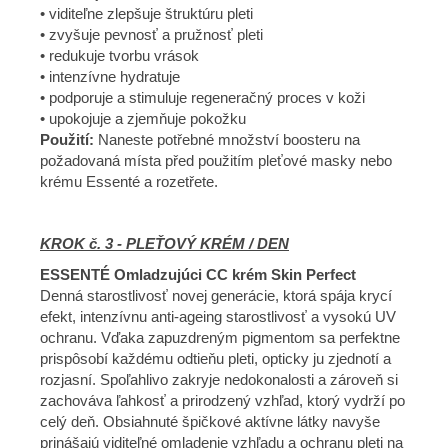
• viditeľne zlepšuje štruktúru pleti
• zvyšuje pevnosť a pružnosť pleti
• redukuje tvorbu vrások
• intenzívne hydratuje
• podporuje a stimuluje regeneračný proces v koži
• upokojuje a zjemňuje pokožku
Použití:
Naneste potřebné množství boosteru na
požadovaná místa před použitím pleťové masky nebo
krému Essenté a rozetřete.
KROK č. 3 - PLEŤOVÝ KRÉM / DEN
ESSENTÉ Omladzujúci CC krém Skin Perfect
Denná starostlivosť novej generácie, ktorá spája krycí
efekt, intenzívnu anti-ageing starostlivosť a vysokú UV
ochranu. Vďaka zapuzdreným pigmentom sa perfektne
prispôsobí každému odtieňu pleti, opticky ju zjednotí a
rozjasní. Spoľahlivo zakryje nedokonalosti a zároveň si
zachováva ľahkosť a prirodzený vzhľad, ktorý vydrží po
celý deň. Obsiahnuté špičkové aktívne látky navyše
prinášajú viditeľné omladenie vzhľadu a ochranu pleti na