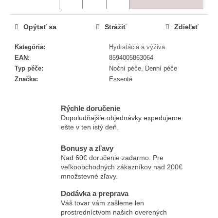
č
a
m
Opýtať sa
Strážiť
Zdieľať
e
Kategória
:
Hydratácia a výživa
EAN
:
8594005863064
ESSENTÉ
Typ péče
:
Noční péče, Denní péče
HYDRATAČNÁ
KRÉMOVÁ
Značka
:
Essenté
MASKA
€13,06
Rýchle doručenie
Dopoludňajšie objednávky expedujeme
ešte v ten istý deň.
Bonusy a zľavy
Nad 60€ doručenie zadarmo. Pre
veľkoobchodných zákazníkov nad 200€
množstevné zľavy.
Dodávka a preprava
Váš tovar vám zašleme len
prostredníctvom našich overených