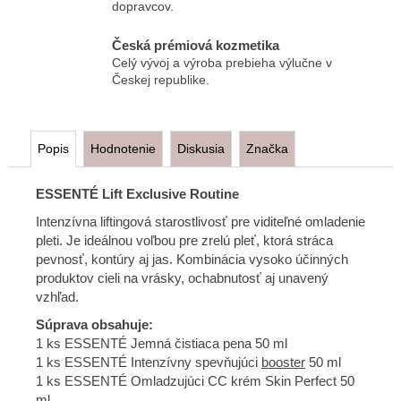
dopravcov.
Česká prémiová kozmetika
Celý vývoj a výroba prebieha výlučne v
Českej republike.
Popis
Hodnotenie
Diskusia
Značka
ESSENTÉ Lift Exclusive Routine
Intenzívna liftingová starostlivosť pre viditeľné omladenie
pleti. Je ideálnou voľbou pre zrelú pleť, ktorá stráca
pevnosť, kontúry aj jas. Kombinácia vysoko účinných
produktov cieli na vrásky, ochabnutosť aj unavený
vzhľad.
Súprava obsahuje:
1 ks ESSENTÉ Jemná čistiaca pena 50 ml
1 ks ESSENTÉ Intenzívny spevňujúci
booster
50 ml
1 ks ESSENTÉ Omladzujúci CC krém Skin Perfect 50
ml