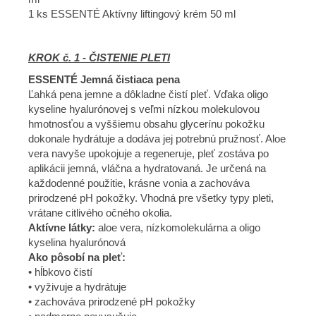
1 ks ESSENTÉ Aktívny liftingový krém 50 ml
KROK č. 1 - ČISTENIE PLETI
ESSENTÉ Jemná čistiaca pena
Ľahká pena jemne a dôkladne čistí pleť. Vďaka oligo
kyseline hyalurónovej s veľmi nízkou molekulovou
hmotnosťou a vyššiemu obsahu glycerínu pokožku
dokonale hydrátuje a dodáva jej potrebnú pružnosť. Aloe
vera navyše upokojuje a regeneruje, pleť zostáva po
aplikácii jemná, vláčna a hydratovaná. Je určená na
každodenné použitie, krásne vonia a zachováva
prirodzené pH pokožky. Vhodná pre všetky typy pleti,
vrátane citlivého očného okolia.
Aktívne látky:
aloe vera, nízkomolekulárna a oligo
kyselina hyalurónová
Ako pôsobí na pleť:
• hĺbkovo čistí
• vyživuje a hydrátuje
• zachováva prirodzené pH pokožky