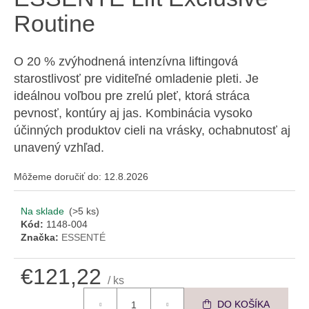
á
Routine
j
s
O 20 % zvýhodnená intenzívna liftingová
ť
starostlivosť pre viditeľné omladenie pleti. Je
?
ideálnou voľbou pre zrelú pleť, ktorá stráca
pevnosť, kontúry aj jas. Kombinácia vysoko
účinných produktov cieli na vrásky, ochabnutosť aj
unavený vzhľad.
HĽADAŤ
Môžeme doručiť do:
12.8.2026
Na sklade
(>5 ks)
O
Kód:
1148-004
d
Značka:
ESSENTÉ
p
o
€121,22
r
/ ks
Jednotková cena:
ú
DO KOŠÍKA