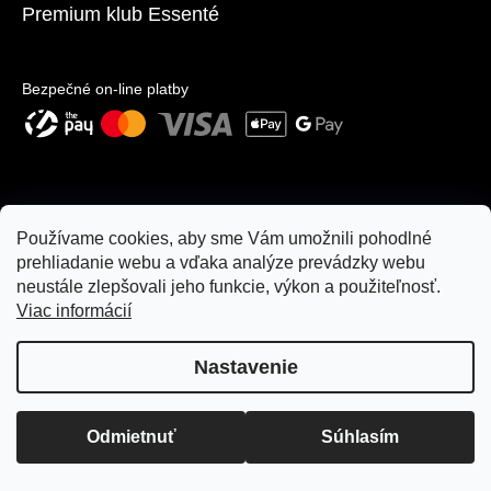
Premium klub Essenté
Bezpečné on-line platby
Používame cookies, aby sme Vám umožnili pohodlné
prehliadanie webu a vďaka analýze prevádzky webu
neustále zlepšovali jeho funkcie, výkon a použiteľnosť.
Viac informácií
Nastavenie
Copyright 2026
moje.essente.sk
. Všetky práva vyhradené.
Odmietnuť
Súhlasím
Upraviť nastavenie cookies