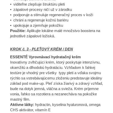
• viditeľne zlepšuje štruktúru pleti
• zápalové procesy ničí už v zárodku
• podporuje a stimuluje regeneračný proces v koži
• chráni a regeneruje kožnú bariéru
• upokojuje a zjemňuje pokožku
Použitie:
Aplikujte lokálne malé množstvo boostera na
jednotlivé zápalové ložiská.
KROK č. 3 - PLEŤOVÝ KRÉM / DEN
ESSENTÉ Vyrovnávací hydratačný krém
Inovatívny zvlhčujúci krém, ktorý poskytuje intenzívnu,
okamžitú a dlhodobú hydratáciu. Vzhľadom k ľahkej
textúre je vhodný pre všetky typy pleti a vďaka svojmu
rýchlo sa vstrebávajúcemu zloženiu predstavuje ideálny
základ pod make-up. Pleť získa žiarivý a zdravý vzhľad,
bude na dotyk jemná, vláčna a svieža. Krém príjemne
vonia, ľahko sa rozotiera a nezanecháva na pokožke
mastný film.
Aktívne látky:
hydractin, kyselina hyaluronová, omega
CHS aktivátor, vitamín E