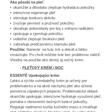
Ako pôsobí na pleť:
• okamžite a dlhodobo zlepšuje hydratáciu pokožky
• intenzívne regeneruje pleť
• stimuluje bunkovú aktivitu
• zvyšuje pevnosť a pružnosť pokožky
• obsahuje antioxidanty pre boj s voľnými radikálmi
• upokojuje a zjemňuje pokožku
• viditeľne zlepšuje štruktúru pleti
• zabraňuje predčasnému starnutiu pleti
Použitie:
Naneste na tvár, krk a dekolt a ľahko
vmasírujte. Po chvíli môžete tvár bez problémov nalíčiť.
Vhodný na použitie ako denný aj nočný krém.
-
PLEŤOVÝ KRÉM / NOC
ESSENTÉ Upokojujúci krém
Ľahko a rýchlo vstrebateľný krém je určený pre
problematickú a na akné náchylnú pleť ako účinná
prevencia zápalových prejavov. Problematické oblasti
okamžite upokojuje, intenzívne hydratuje vysušenú pleť,
pomáha s obnovením bežných funkcií pokožky.
Reguluje nadmernú tvorbu kožného mazu a zmatňuje