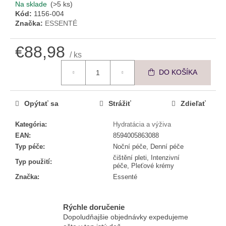
č
Na sklade
(>5 ks)
a
Kód:
1156-004
m
Značka:
ESSENTÉ
e
€88,98
/ ks
Jednotková cena:
ESSENTÉ
DO KOŠÍKA
UPOKOJUJÚCE
PLEŤOVÉ
TONIKUM
Opýtať sa
Strážiť
Zdieľať
€15,92
Kategória
:
Hydratácia a výživa
EAN
:
8594005863088
Typ péče
:
Noční péče, Denní péče
čištění pleti, Intenzivní
Typ použití
:
péče, Pleťové krémy
Značka
:
Essenté
Rýchle doručenie
Dopoludňajšie objednávky expedujeme