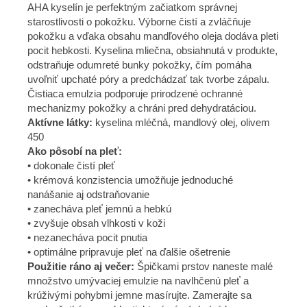
AHA kyselín je perfektným začiatkom správnej
starostlivosti o pokožku. Výborne čistí a zvláčňuje
pokožku a vďaka obsahu mandľového oleja dodáva pleti
pocit hebkosti. Kyselina mliečna, obsiahnutá v produkte,
odstraňuje odumreté bunky pokožky, čím pomáha
uvoľniť upchaté póry a predchádzať tak tvorbe zápalu.
Čistiaca emulzia podporuje prirodzené ochranné
mechanizmy pokožky a chráni pred dehydratáciou.
Aktívne látky:
kyselina mléčná, mandlový olej, olivem
450
Ako pôsobí na pleť:
• dokonale čistí pleť
• krémová konzistencia umožňuje jednoduché
nanášanie aj odstraňovanie
• zanecháva pleť jemnú a hebkú
• zvyšuje obsah vlhkosti v koži
• nezanecháva pocit pnutia
• optimálne pripravuje pleť na ďalšie ošetrenie
Použitie ráno aj večer:
Špičkami prstov naneste malé
množstvo umývaciej emulzie na navlhčenú pleť a
krúživými pohybmi jemne masírujte. Zamerajte sa