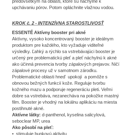
predovšetkým na oblasti, ktoré sú náchylné k
upchávaniu pórov. Potom opláchnite vlažnou vodou.
KROK č. 2 - INTENZÍVNA STAROSTLIVOSŤ
ESSENTÉ Aktívny booster pri akné
Aktívny, vysoko koncentrovaný booster je ideálnym
produktom pre každého, kto vyžaduje viditeľné
výsledky. Ľahký a rýchlo sa vstrebávajúci booster je
určený pre problematickú pleť a pleť náchylnú k akné
ako účinná prevencia tvorby zápalových prejavov. Ničí
zápalové procesy už v samotnom zárodku.
Problematické oblasti hneď upokojí a pomôže s
obnovou bežných funkcií kože. Reguluje tvorbu
kožného mazu a podporuje regeneráciu pleti. Veľmi
dobre sa vstrebáva, nezanecháva na pokožke mastný
film. Booster je vhodný na lokálnu aplikáciu na miesta
postihnuté akné.
Aktívne látky:
d-panthenol, kyselina salicylová,
seboclear MP, urea
Ako pôsobí na pleť:
• stimuluje bunkovú aktivitu