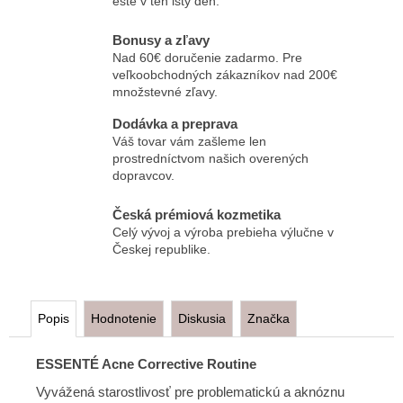
ešte v ten istý deň.
Bonusy a zľavy
Nad 60€ doručenie zadarmo. Pre
veľkoobchodných zákazníkov nad 200€
množstevné zľavy.
Dodávka a preprava
Váš tovar vám zašleme len
prostredníctvom našich overených
dopravcov.
Česká prémiová kozmetika
Celý vývoj a výroba prebieha výlučne v
Českej republike.
Popis
Hodnotenie
Diskusia
Značka
ESSENTÉ Acne Corrective Routine
Vyvážená starostlivosť pre problematickú a aknóznu