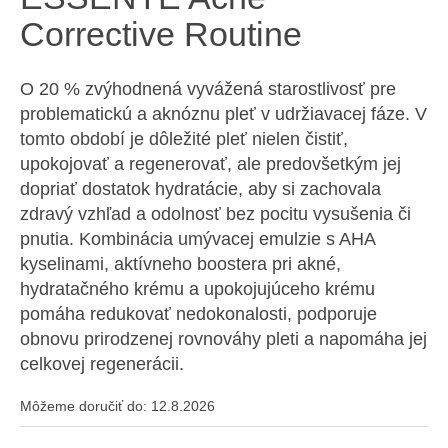
á
Corrective Routine
j
s
O 20 % zvýhodnená vyvážená starostlivosť pre
ť
problematickú a aknóznu pleť v udržiavacej fáze. V
?
tomto období je dôležité pleť nielen čistiť,
upokojovať a regenerovať, ale predovšetkým jej
dopriať dostatok hydratácie, aby si zachovala
zdravý vzhľad a odolnosť bez pocitu vysušenia či
HĽADAŤ
pnutia. Kombinácia umývacej emulzie s AHA
kyselinami, aktívneho boostera pri akné,
hydratačného krému a upokojujúceho krému
pomáha redukovať nedokonalosti, podporuje
O
obnovu prirodzenej rovnováhy pleti a napomáha jej
d
p
celkovej regenerácii.
o
r
Môžeme doručiť do:
12.8.2026
ú