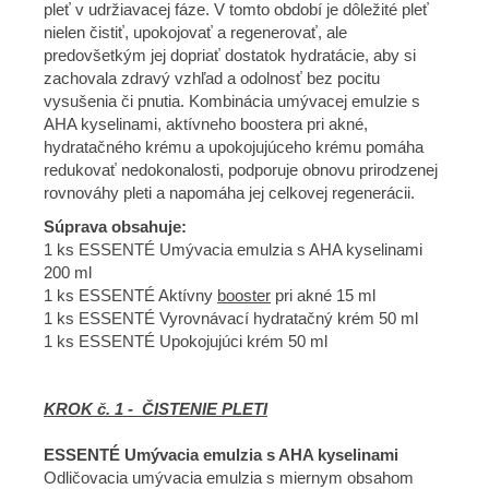
pleť v udržiavacej fáze. V tomto období je dôležité pleť
nielen čistiť, upokojovať a regenerovať, ale
predovšetkým jej dopriať dostatok hydratácie, aby si
zachovala zdravý vzhľad a odolnosť bez pocitu
vysušenia či pnutia. Kombinácia umývacej emulzie s
AHA kyselinami, aktívneho boostera pri akné,
hydratačného krému a upokojujúceho krému pomáha
redukovať nedokonalosti, podporuje obnovu prirodzenej
rovnováhy pleti a napomáha jej celkovej regenerácii.
Súprava obsahuje:
1 ks ESSENTÉ Umývacia emulzia s AHA kyselinami
200 ml
1 ks ESSENTÉ Aktívny
booster
pri akné 15 ml
1 ks ESSENTÉ Vyrovnávací hydratačný krém 50 ml
1 ks ESSENTÉ Upokojujúci krém 50 ml
KROK č. 1 - ČISTENIE PLETI
ESSENTÉ Umývacia emulzia s AHA kyselinami
Odličovacia umývacia emulzia s miernym obsahom