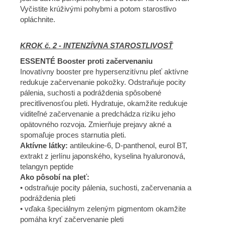
Vyčistite krúživými pohybmi a potom starostlivo
opláchnite.
KROK č. 2 - INTENZÍVNA STAROSTLIVOSŤ
ESSENTÉ Booster proti začervenaniu
Inovatívny booster pre hypersenzitívnu pleť aktívne
redukuje začervenanie pokožky. Odstraňuje pocity
pálenia, suchosti a podráždenia spôsobené
precitlivenosťou pleti. Hydratuje, okamžite redukuje
viditeľné začervenanie a predchádza riziku jeho
opätovného rozvoja. Zmierňuje prejavy akné a
spomaľuje proces starnutia pleti.
Aktívne látky:
antileukine-6, D-panthenol, eurol BT,
extrakt z jerlínu japonského, kyselina hyaluronová,
telangyn peptide
Ako pôsobí na pleť:
• odstraňuje pocity pálenia, suchosti, začervenania a
podráždenia pleti
• vďaka špeciálnym zeleným pigmentom okamžite
pomáha kryť začervenanie pleti