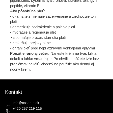
japonského, kyselina hyaluronová, skvalen, telangyn
peptide, vitamín E
Ako pôsobí na pleť:
• okamžite zmierňuje začervenanie a zjednocuje tón
pleti
• obmedzuje podráždenie a pálenie pleti
• hydratuje a regeneruje pleť
• spomaľuje proces starnutia pleti
• zmierňuje prejavy akné
• chráni pleť pred nepriaznivými vonkajšími vplyvmi
Použitie ráno aj večer:
Naneste krém na tvár, krk a
dekolt a ľahko vmasírujte. Po chvíli si môžete tvár bez
problémov nalíčiť. Vhodný na použitie ako denný aj
nočný krém.
Zápätie
Kontakt
info
@
essente.sk
+420 257 219 115