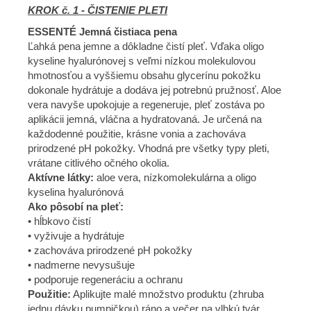
KROK č. 1 - ČISTENIE PLETI
ESSENTÉ Jemná čistiaca pena
Ľahká pena jemne a dôkladne čistí pleť. Vďaka oligo
kyseline hyalurónovej s veľmi nízkou molekulovou
hmotnosťou a vyššiemu obsahu glycerínu pokožku
dokonale hydrátuje a dodáva jej potrebnú pružnosť. Aloe
vera navyše upokojuje a regeneruje, pleť zostáva po
aplikácii jemná, vláčna a hydratovaná. Je určená na
každodenné použitie, krásne vonia a zachováva
prirodzené pH pokožky. Vhodná pre všetky typy pleti,
vrátane citlivého očného okolia.
Aktívne látky:
aloe vera, nízkomolekulárna a oligo
kyselina hyalurónová
Ako pôsobí na pleť:
• hĺbkovo čistí
• vyživuje a hydrátuje
• zachováva prirodzené pH pokožky
• nadmerne nevysušuje
• podporuje regeneráciu a ochranu
Použitie:
Aplikujte malé množstvo produktu (zhruba
jednu dávku pumpičkou) ráno a večer na vlhkú tvár.