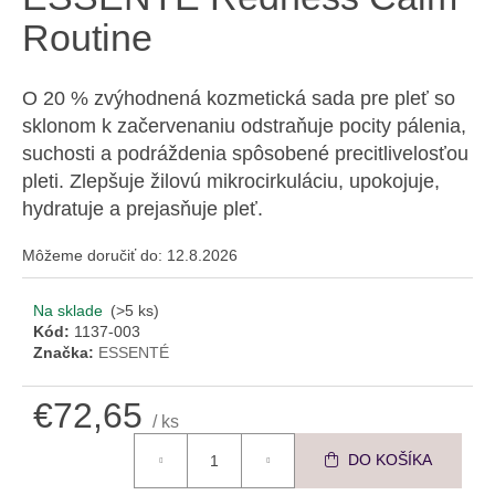
á
Routine
j
s
O 20 % zvýhodnená kozmetická sada pre pleť so
ť
sklonom k začervenaniu odstraňuje pocity pálenia,
?
suchosti a podráždenia spôsobené precitlivelosťou
pleti. Zlepšuje žilovú mikrocirkuláciu, upokojuje,
hydratuje a prejasňuje pleť.
Môžeme doručiť do:
12.8.2026
HĽADAŤ
Na sklade
(>5 ks)
Kód:
1137-003
O
Značka:
ESSENTÉ
d
p
€72,65
/ ks
o
Jednotková cena:
r
DO KOŠÍKA
ú