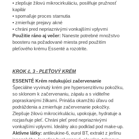
• zlepšuje žilovú mikrocirkuláciu, posilňuje pružnosť
kapilár
• spomaľuje proces starnutia
• zmierňuje prejavy akné
• chráni pred nepriaznivými vonkajšími vplyvmi
Použitie ráno aj večer:
Naneste potrebné množstvo
boosteru na požadované miesta pred použitím
pleťového krému Essenté a rozotrite.
KROK č. 3 - PLEŤOVÝ KRÉM
ESSENTÉ Krém redukujúci začervenanie
Špeciálne vyvinutý krém pre hypersenzitívnu pokožku,
so sklonom k začervenaniu, zápalu a s viditeľne
popraskanými žilkami. Prináša okamžitú úľavu od
podráždenia a zmierňuje začervenanie pokožky.
Zlepšuje žilovú mikrocirkuláciu, upokojuje, hydratuje a
rozjasňuje pleť. Chráni pleť pred nepriaznivými
vonkajšími vplyvmi. Ideálny ako podklad pod make-up.
Aktívne látky:
antileukine-6, eurol BT, extrakt z jerlínu