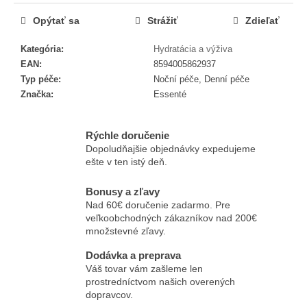
č
a
Opýtať sa
Strážiť
Zdieľať
m
e
Kategória
:
Hydratácia a výživa
EAN
:
8594005862937
Typ péče
:
Noční péče, Denní péče
ESSENTÉ
Značka
:
Essenté
OCHRANNÝ
KRÉM
SPF
50
Rýchle doručenie
Dopoludňajšie objednávky expedujeme
€14,69
ešte v ten istý deň.
Bonusy a zľavy
Nad 60€ doručenie zadarmo. Pre
veľkoobchodných zákazníkov nad 200€
množstevné zľavy.
Dodávka a preprava
Váš tovar vám zašleme len
prostredníctvom našich overených
dopravcov.