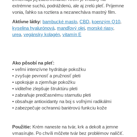
extrémne suchú, podráždenú, ale aj zrelú pleť. Príjemne
vonia, ľahko sa roztiera a nezanecháva mastný film.
Aktívne látky:
bambucké maslo
,
CBD
,
koenzým Q10
,
kyselina hyalurónová
,
mandľový olej
,
morské riasy
,
urea
,
vegánsky kolagén
,
vitamín E
Ako pôsobí na pleť:
• veľmi intenzívne hydrátuje pokožku
• zvyšuje pevnosť a pružnosť pleti
• upokojuje a zjemňuje pokožku
• viditeľne zlepšuje štruktúru pleti
• zabraňuje predčasnému starnutiu pleti
• obsahuje antioxidanty na boj s voľnými radikálmi
• zabezpečuje ochrannú bariérovú funkciu kože
Použitie:
Krém naneste na tvár, krk a dekolt a jemne
vmasírujte. Po chvíli môžete tvár bez problémov nalíčiť.