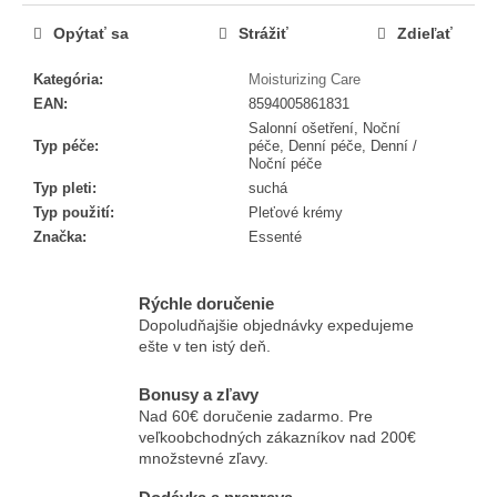
č
a
Opýtať sa
Strážiť
Zdieľať
m
e
Kategória
:
Moisturizing Care
EAN
:
8594005861831
Salonní ošetření, Noční
ESSENTÉ
Typ péče
:
péče, Denní péče, Denní /
AKTÍVNA
Noční péče
MASKA
Typ pleti
:
suchá
PRI
Typ použití
:
Pleťové krémy
AKNÉ
Značka
:
Essenté
€2,86
Rýchle doručenie
Dopoludňajšie objednávky expedujeme
ešte v ten istý deň.
Bonusy a zľavy
Nad 60€ doručenie zadarmo. Pre
veľkoobchodných zákazníkov nad 200€
množstevné zľavy.