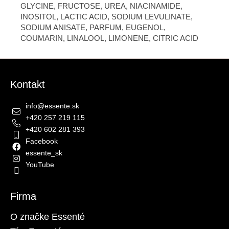
GLYCINE, FRUCTOSE, UREA, NIACINAMIDE,
INOSITOL, LACTIC ACID, SODIUM LEVULINATE,
SODIUM ANISATE, PARFUM, EUGENOL,
COUMARIN, LINALOOL, LIMONENE, CITRIC ACID
Zápätie
Kontakt
info
@
essente.sk
+420 257 219 115
+420 602 281 393
Facebook
essente_sk
YouTube
Firma
O značke Essenté