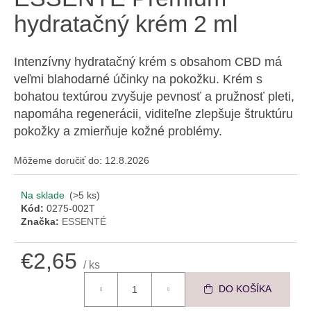
á
hydratačný krém 2 ml
j
s
Intenzívny hydratačný krém s obsahom CBD má
ť
veľmi blahodarné účinky na pokožku. Krém s
?
bohatou textúrou zvyšuje pevnosť a pružnosť pleti,
napomáha regenerácii, viditeľne zlepšuje štruktúru
pokožky a zmierňuje kožné problémy.
Môžeme doručiť do:
12.8.2026
HĽADAŤ
Na sklade
(>5 ks)
Kód:
0275-002T
O
Značka:
ESSENTÉ
d
p
€2,65
/ ks
o
Jednotková cena:
r
DO KOŠÍKA
ú