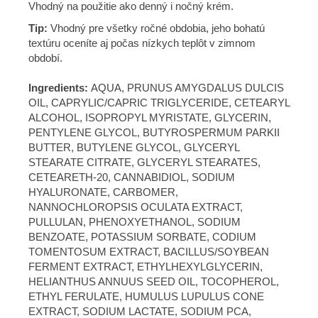
Vhodný na použitie ako denný i nočný krém.
Tip:
Vhodný pre všetky ročné obdobia, jeho bohatú
textúru oceníte aj počas nízkych teplôt v zimnom
období.
Ingredients:
AQUA, PRUNUS AMYGDALUS DULCIS
OIL, CAPRYLIC/CAPRIC TRIGLYCERIDE, CETEARYL
ALCOHOL, ISOPROPYL MYRISTATE, GLYCERIN,
PENTYLENE GLYCOL, BUTYROSPERMUM PARKII
BUTTER, BUTYLENE GLYCOL, GLYCERYL
STEARATE CITRATE, GLYCERYL STEARATES,
CETEARETH-20, CANNABIDIOL, SODIUM
HYALURONATE, CARBOMER,
NANNOCHLOROPSIS OCULATA EXTRACT,
PULLULAN, PHENOXYETHANOL, SODIUM
BENZOATE, POTASSIUM SORBATE, CODIUM
TOMENTOSUM EXTRACT, BACILLUS/SOYBEAN
FERMENT EXTRACT, ETHYLHEXYLGLYCERIN,
HELIANTHUS ANNUUS SEED OIL, TOCOPHEROL,
ETHYL FERULATE, HUMULUS LUPULUS CONE
EXTRACT, SODIUM LACTATE, SODIUM PCA,