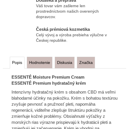
Dodávka a preprava
Váš tovar vám zašleme len
prostredníctvom našich overených
dopravcov.
Česká prémiová kozmetika
Celý vývoj a výroba prebieha výlučne v
Českej republike.
Popis
Hodnotenie
Diskusia
Značka
ESSENTÉ Moisture Premium Cream
ESSENTÉ Premium hydratačný krém
Intenzívny hydratačný krém s obsahom CBD má veľmi
blahodarné účinky na pokožku. Krém s bohatou textúrou
zvyšuje pevnosť a pružnosť pleti, napomáha
regenerácii, viditeľne zlepšuje štruktúru pokožky a
zmierňuje kožné problémy. Obsiahnuté výťažky z
morských rias výrazne prispievajú k hydratácii pleti a
zmierňujú jej začervenanie. Krém je vhodný na