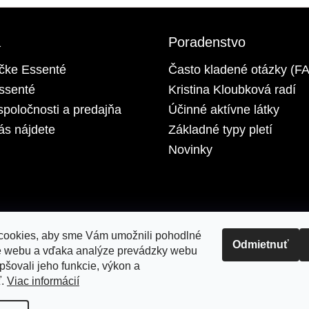
a
Poradenstvo
čke Essenté
Často kladené otázky (F
ssenté
Kristina Kloubková radí
spoločnosti a predajňa
Účinné aktívne látky
ás nájdete
Základné typy pletí
Novinky
ookies, aby sme Vám umožnili pohodlné
Odmietnuť
e webu a vďaka analýze prevádzky webu
pšovali jeho funkcie, výkon a
ť.
Viac informácií
adené.
Upraviť nastavenie cookies