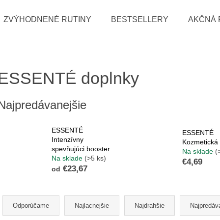
ZVÝHODNENÉ RUTINY
BESTSELLERY
AKČNÁ 
Čo potrebujete nájsť?
ESSENTÉ doplnky
HĽADAŤ
Najpredávanejšie
ESSENTÉ
ESSENTÉ
Odporúčame
Intenzívny
Kozmetická 
spevňujúci booster
Na sklade
(
Na sklade
(>5 ks)
€4,69
€23,67
od
Radenie produktov
Odporúčame
Najlacnejšie
Najdrahšie
Najpredáv