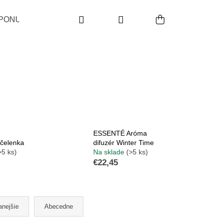
Hľadať
Prihlásenie
Nákupný koš
PONUKA
DARČEKOVÉ SADY
INDIKÁCIA
P
ESSENTÉ Aróma
čelenka
difuzér Winter Time
>5 ks)
Na sklade
(>5 ks)
€22,45
Nasledujúce
anejšie
Abecedne