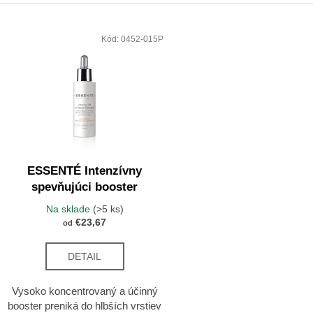
ESSENTÉ JEMNÁ ČISTIACA PENA
ESSENTÉ VYR
HYDRATAČNÝ 
Výpis produktov
€13,47
€4,90
Kód:
0452-015P
ESSENTÉ Intenzívny
spevňujúci booster
Na sklade
(>5 ks)
€23,67
od
DETAIL
Vysoko koncentrovaný a účinný
booster preniká do hlbších vrstiev