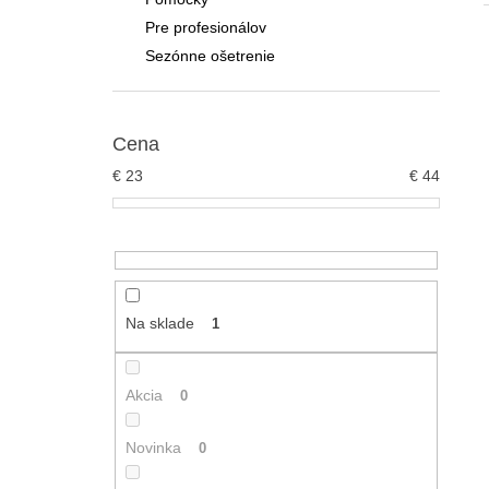
ESSENTÉ UMÝVACIA EMULZIA S AHA
KYSELINAMI
Pre profesionálov
€4,08
Sezónne ošetrenie
Cena
€
23
€
44
Na sklade
1
Akcia
0
Novinka
0