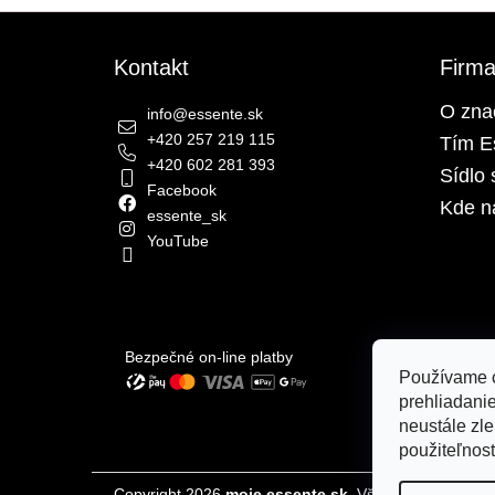
Zápätie
Kontakt
Firm
O zna
info
@
essente.sk
+420 257 219 115
Tím E
+420 602 281 393
Sídlo 
Facebook
Kde n
essente_sk
YouTube
Bezpečné on-line platby
Používame c
prehliadani
neustále zle
použiteľnos
Copyright 2026
moje.essente.sk
. Všetky práva vyhr