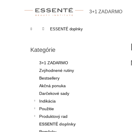
Košík
Prejsť na obsah
3+1 ZADARMO
Späť
Späť
do
do
Domov
ESSENTÉ doplnky
obchodu
obchodu
Bočný panel
Preskočiť kategórie
Kategórie
3+1 ZADARMO
Zvýhodnené rutiny
Bestsellery
Akčná ponuka
Darčekové sady
Indikácia
Použitie
Produktový rad
ESSENTÉ doplnky
Pomôcky