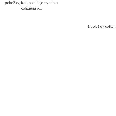
pokožky, kde posilňuje syntézu
kolagénu a...
1
položiek celko
Ovlád