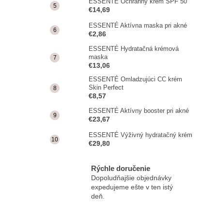
ESSENTÉ Ochranný krém SPF 50
€14,69
ESSENTÉ Aktívna maska pri akné
€2,86
ESSENTÉ Hydratačná krémová
maska
€13,06
ESSENTÉ Omladzujúci CC krém
Skin Perfect
€8,57
ESSENTÉ Aktívny booster pri akné
€23,67
ESSENTÉ Výživný hydratačný krém
€29,80
Rýchle doručenie
Dopoludňajšie objednávky
expedujeme ešte v ten istý
deň.