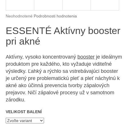
á
j
Priemerné hodnotenie produktu je 0,0 z 5 hviezdičiek.
Neohodnotené
Podrobnosti hodnotenia
s
ESSENTÉ Aktívny booster
ť
?
pri akné
Aktívny, vysoko koncentrovaný
booster
je ideálnym
produktom pre každého, kto vyžaduje viditeľné
HĽADAŤ
výsledky. Ľahký a rýchlo sa vstrebávajúci booster
je určený pre problematickú pleť a pleť náchylnú k
akné ako účinná prevencia tvorby zápalových
O
prejavov. Ničí zápalové procesy už v samotnom
d
zárodku.
p
o
VELIKOST BALENÍ
r
ú