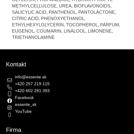
METHYLCELLULOSE, UREA, BIOFLAVONOIDS,
SALICYLIC ACID, PANTHENOL, PANTOLACTONE,
CITRIC ACID, PHENOXYETHANOL,
ETHYLHEXYLGLYCERIN, TOCOPHEROL, PARFUM,
EUGENOL, COUMARIN, LINALOOL, LIMONENE,
TRIETHANOLAMINE
Zápätie
Kontakt
info
@
essente.sk
+420 257 219 115
+420 602 281 393
Facebook
essente_sk
YouTube
Firma