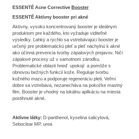
ESSENTÉ Acne Corrective
Booster
ESSENTÉ Aktívny booster pri akné
Aktívny, vysoko koncentrovaný booster je ideálnym
produktom pre každého, kto vyžaduje viditeľné
výsledky. Ľahký a rýchlo sa vstrebávajúci booster je
určený pre problematickú pleť a pleť náchylnú k akné
ako účinná prevencia tvorby zápalových prejavov. Ničí
zápalové procesy už v samotnom zárodku.
Problematické oblasti hneď upokojí a pomôže s
obnovou bežných funkcií kože. Reguluje tvorbu
kožného mazu a podporuje regeneráciu pleti. Veľmi
dobre sa vstrebáva, nezanecháva na pokožke mastný
film. Booster je vhodný na lokálnu aplikáciu na miesta
postihnuté akné.
Aktívne látky:
D-panthenol, kyselina salicylová,
Seboclear MP, urea