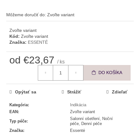
č
a
m
Môžeme doručiť do:
Zvoľte variant
e
Zvoľte variant
Kód:
Zvoľte variant
ESSENTÉ
Značka:
ESSENTÉ
UMÝVACIA
EMULZIA
S
od
€23,67
AHA
/ ks
KYSELINAMI
Jednotková cena:
DO KOŠÍKA
€4,08
Opýtať sa
Strážiť
Zdieľať
Kategória
:
Indikácia
EAN
:
Zvoľte variant
Salonní ošetření, Noční
Typ péče
:
péče, Denní péče
Značka
:
Essenté