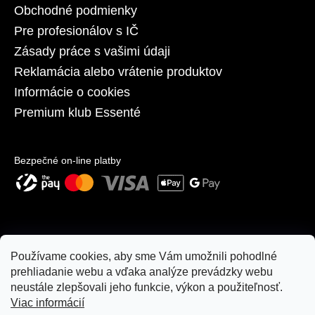
č
Obchodné podmienky
a
Pre profesionálov s IČ
m
e
Zásady práce s vašimi údaji
Reklamácia alebo vrátenie produktov
ESSENTÉ
Informácie o cookies
OMLADZUJÚCI
Premium klub Essenté
CC
KRÉM
SKIN
PERFECT
Bezpečné on-line platby
€8,57
Používame cookies, aby sme Vám umožnili pohodlné
prehliadanie webu a vďaka analýze prevádzky webu
neustále zlepšovali jeho funkcie, výkon a použiteľnosť.
Viac informácií