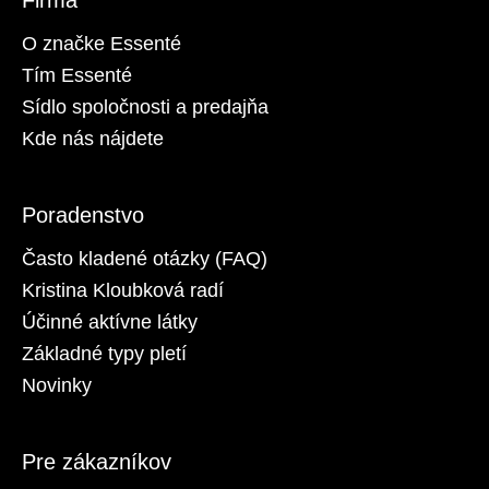
á
O značke Essenté
j
Tím Essenté
s
Sídlo spoločnosti a predajňa
ť
?
Kde nás nájdete
Poradenstvo
HĽADAŤ
Často kladené otázky (FAQ)
Kristina Kloubková radí
Účinné aktívne látky
O
Základné typy pletí
d
Novinky
p
o
r
Pre zákazníkov
ú