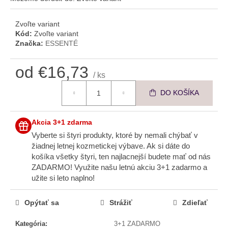
č
a
m
Zvoľte variant
Kód:
Zvoľte variant
e
Značka:
ESSENTÉ
ESSENTÉ
od
€16,73
UPOKOJUJÚCE
/ ks
PLEŤOVÉ
Jednotková cena:
TONIKUM
DO KOŠÍKA
€15,92
Akcia 3+1 zdarma
Vyberte si štyri produkty, ktoré by nemali chýbať v
žiadnej letnej kozmetickej výbave. Ak si dáte do
košíka všetky štyri, ten najlacnejší budete mať od nás
ZADARMO! Využite našu letnú akciu 3+1 zadarmo a
užite si leto naplno!
Opýtať sa
Strážiť
Zdieľať
Kategória
:
3+1 ZADARMO