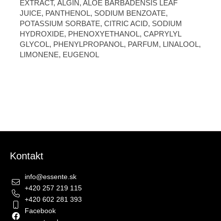
EXTRACT, ALGIN, ALOE BARBADENSIS LEAF
JUICE, PANTHENOL, SODIUM BENZOATE,
POTASSIUM SORBATE, CITRIC ACID, SODIUM
HYDROXIDE, PHENOXYETHANOL, CAPRYLYL
GLYCOL, PHENYLPROPANOL, PARFUM, LINALOOL,
LIMONENE, EUGENOL
Zápätie
Kontakt
info
@
essente.sk
+420 257 219 115
+420 602 281 393
Facebook