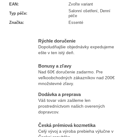
EAN
:
Zvoľte variant
Salonní ošetření, Denní
Typ péče
:
péče
Značka
:
Essenté
Rýchle doručenie
Dopoludňajšie objednávky expedujeme
ešte v ten istý deň.
Bonusy a zľavy
Nad 60€ doručenie zadarmo. Pre
veľkoobchodných zákazníkov nad 200€
množstevné zľavy.
Dodávka a preprava
Váš tovar vám zašleme len
prostredníctvom našich overených
dopravcov.
Česká prémiová kozmetika
Celý vývoj a výroba prebieha výlučne v
Českej republike.