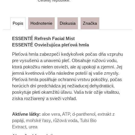
Popis
Hodnotenie
Diskusia
Značka
ESSENTÉ
Refresh Facial Mist
ESSENTÉ Osviežujúca pleťová hmla
Pleťová hmla zabezpečí kedykoľvek počas dňa vzpruhu
pre vysušenú a unavenú pleť. Obsahuje ružovú vodu,
ktorá pokožku nielen osvieži, ale aj upokojí a zjemní. Jej
jemná kvetinová vôňa následne poteší aj vaše zmysly.
Pleťová hmla posilňuje ochrannú vrstvu pokožky, počas
horúcich dní predchádza jej nežiaducej dehydratácii,
poskytuje pleti okamžitú úľavu. Vaša tvár ožije vitalitou,
získa rozžiarený a svieži vzhľad.
Aktívne látky:
aloe vera
,
ATP
,
d-panthenol
,
extrakt z
papáji
,
mořské řasy
,
růžová voda
,
Tulsi Bio
Extract
,
urea