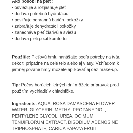
Ako pôsobí na pleť:
• osviežuje a rozjasňuje pleť
• dodáva potrebnú hydratáciu
• posilňuje ochrannú bariéru pokožky
• zabraňuje dehydratácii pokožky
• zanecháva pleť žiarivú a sviežu
• dodáva pleti pocit komfortu
Použitie:
Pleťovú hmlu nanášajte podľa potreby na tvár,
dekolt, prípadne na celé telo alebo aj vlasy. Vzhľadom k
jemnej povahe hmly môžete aplikovať aj cez make-up.
Tip:
Počas horúcich letných dní môžete prípravok pred
použitím vychladiť v chladničke.
Ingredients:
AQUA, ROSA DAMASCENA FLOWER
WATER, GLYCERIN, METHYLPROPANEDIOL,
PENTYLENE GLYCOL, UREA, OCIMUM
TENUIFLORUM EXTRACT, DISODIUM ADENOSINE
TRIPHOSPHATE, CARICA PAPAYA FRUIT