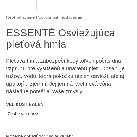
á
j
Priemerné hodnotenie produktu je 0,0 z 5 hviezdičiek.
Neohodnotené
Podrobnosti hodnotenia
s
ESSENTÉ Osviežujúca
ť
?
pleťová hmla
Pleťová hmla zabezpečí kedykoľvek počas dňa
vzpruhu pre vysušenú a unavenú pleť. Obsahuje
HĽADAŤ
ružovú vodu, ktorá pokožku nielen osvieži, ale aj
upokojí a zjemní. Jej jemná kvetinová vôňa
následne poteší aj vaše zmysly.
O
d
VELIKOST BALENÍ
p
o
r
ú
Môžeme doručiť do:
Zvoľte variant